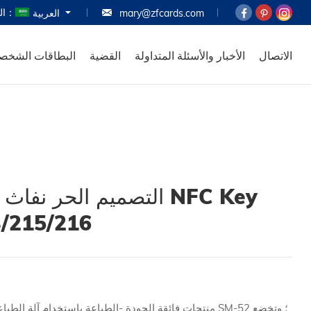
اللغة：
العربية
mary@zfcards.com
المنزل
المنتجات
الاتصال
الأخبار والأسئلة المتداولة
القضية
البطاقات الشخص
حول
البطاقات الشخصية
القضية
لأخبار والأسئلة المتداولة
التصميم الحر نف NFC Key
الاتصال
213/215/216