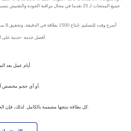
أسرع وقت للتسليم -إنتاج 1500 بطاقة في الدقيقة، وتحقيق 8 ساعات لأخذ العينات و 20 ساعة للشحن
أفضل خدمة -خدمة على الإنترنت لمدة 365 يوما و 7×24 ساعة.
أيام عمل بعد المو
حجم بطاقة الائتمان Cr80 أو أي حجم مخصص آخر.
كل بطاقة ننتجها مصممة بالكامل. لذلك، فإن الحد الأدنى لنفقات طلبنا هو$45.