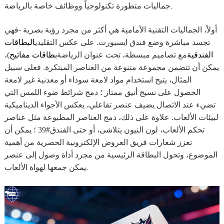
جماليات متطورة تكنولوجياً ووظائف خاصة بالرياضة.
أولاً، الجماليات التقنية الأمامية هي أكثر من مجرد رؤية بصرية -فهي
تجسد مباشرة وضع فندق ايسبورت. على عكس التقليدي
البطاقات
الفندقية
مع تصاميم مبسطة، تحت عنوان الرياضة
بطاقات مفاتيح
)،
يمكن أن تتضمن مجموعة متنوعة من العناصر المبتكرة. فعلى سبيل
المثال، يتيح استخدام مواد لامعة سوداء أو معدنية غير لامعة
الحصول على نسيج أنيق ممتاز ؛ دمج شرائط ضوء اللمس التي
تضيء عند الاتصال يضيف عنصر تفاعلي، يعكس الأجواء الديناميكية
لبيئات الألعاب. علاوة على ذلك، دمج العناصر المطبوعة مثل عناصر
تحكم الألعاب، لون النيون يتلاشى، أو حتى الفندق#39 ؛ يمكن أن
تعزز شعارات فريق العروض الإلكترونية الحصرية من أهمية
الموضوع، وتحول البطاقة الرئيسية من مجرد أداة وصول إلى عنصر
يمكن جمعها لهواة الألعاب.