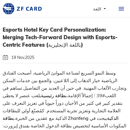
المنزل
اللغة
المنتجات
Esports Hotel Key Card Personalization:
حول
Merging Tech-Forward Design with Esports-
البطاقات الشخصية
Centric Features (باللغة الإنجليزية)
القضية
19 Nov,2025
لأخبار والأسئلة المتداولة
بواسطة: شركة قوانغتشو تشانفنغ لتكنولوجيا البطاقات الذكية المحدودة
وسط النمو السريع لصناعة الموانئ الرياضية، أصبحت الفنادق
الرياضية خيار الذهاب إلى اللاعبين، والجمع بين خدمات السكن
الاتصال
اتبعونا
وتجارب الألعاب المهنية. في حين أن العديد من التفاصيل تساهم في
اللعب#39 ؛ إجمالاً الإقامة،
بطاقة رئيسية
يلعب عنصر لا يحظى
بتقدير كبير في كثير من الأحيان دوراً حيوياً في تعزيز التعرف على
العلامة التجارية وتعزيز تجربة المستخدم. كمُصنّع أولي للبطاقات
بطاقة Zhanfeng الذكية
يبحث في
الذكية مع عقدين من الخبرة،
المكونات الأساسية لتخصيص بطاقة الدخول الخاصة بفندق إيزورت: