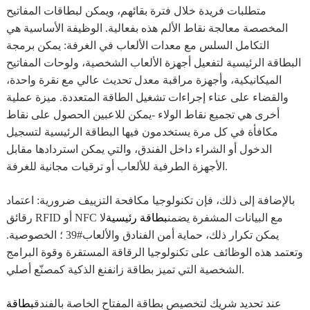
متطلبات فريدة خلال فترة بقائهم، ويمكن لبطاقات المفاتيح
المخصصة معالجة نقاط الألم هذه بفعالية. الوظيفة الأساسية هي
التكامل السلس مع معدات الألعاب في الغرفة: يمكن برمجة
البطاقة الرئيسية لتفعيل أجهزة الألعاب الشخصية، ولوحات المفاتيح
الميكانيكية، وأجهزة مراقبة معدل تحديث عالي مع نقرة واحدة،
والقضاء على عناء إجراءات تشغيل الطاقة المتعددة. ميزة عملية
أخرى هي تجميع نقاط الولاء -يمكن للاعبين الحصول على نقاط
مكافأة في كل مرة يستخدمون فيها البطاقة الرئيسية لتسجيل
الدخول أو الشراء داخل الفندق، والتي يمكن استردادها مقابل
الأجهزة الطرفية للألعاب أو ترقيات مجانية للغرفة.
بالإضافة إلى ذلك، فإن تكنولوجيا مكافحة التزييف ضرورية: اعتماد
رقائق RFID أو NFC مع البيانات المشفرة يضمن
بطاقة رئيسية
لا
يمكن تكرار ذلك، حماية أمن الفنادق والألعاب#39 ؛ الخصوصية.
وتعتمد هذه الوظائف على تكنولوجيا الرقاقة المستقرة وقوة البرامج
الشخصية التي تميز بطاقة زانفنغ الذكية كمصنّع أصلي.
عند تحديد شريك لتخصيص بطاقة المفتاح الخاصة بالفندق
بطاقة