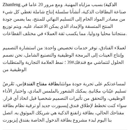
Zhanfeng الذكية
) بسبب مزاياه المهنية. ومع مرور 20 عاما في
صناعة البطاقات الذكية، أنشأنا سلسلة إنتاج شاملة تغطي كل شيء
من مصادر المواد الخام إلى التسليم النهائي للمنتج، بما يضمن جودة
المنتج المتسقة والإمداد الذي يمكن الاعتماد عليه. ويتم توزيع
منتجاتنا محليا ودوليا، مما يكسب ثقة العملاء في مختلف القطاعات.
لعملاء الفنادق، نوفر خدمات تخصيص واحدة: من استشارة التصميم
وإنتاج العينات إلى البرمجة الوظيفية والتصنيع الشامل، نحن نصمم
الحلول لتتماشي مع فندقك#39 ؛ نمط العلامة التجارية والمتطلبات
الوظيفية من
لمساعدتكم على تجربة جودة موانئنا
بطاقة مفتاح الفندق
إس، نَعْرضُ
تسليم عيّناتِ مجّانيةِ. يمكنك الشعور بالملمس المادي، واختبار الأداء
الوظيفي، والتحقق من تأثيرات التصميم شخصيا قبل اتخاذ أي قرار.
سواء كنت تخطط لإطلاق فندق إيسبورت جديد أو ترقية نظام بطاقة
مفتاحك الحالي، بطاقة زانفنغ الذكية هي شريكك الموثوق به. اتصل
بنا اليوم لبدء مشروع بطاقة الدخول الخاصة بفندق إيزبورت